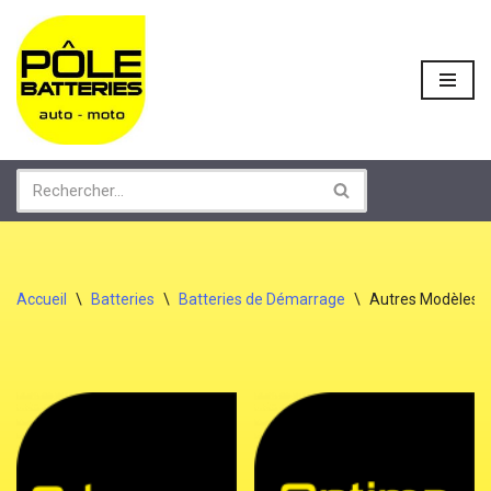
Aller
au
contenu
Accueil
\
Batteries
\
Batteries de Démarrage
\
Autres Modèles (