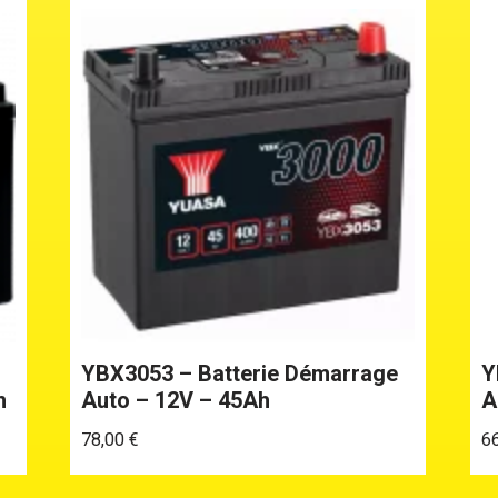
YBX3053 – Batterie Démarrage
Y
h
Auto – 12V – 45Ah
A
78,00
€
6