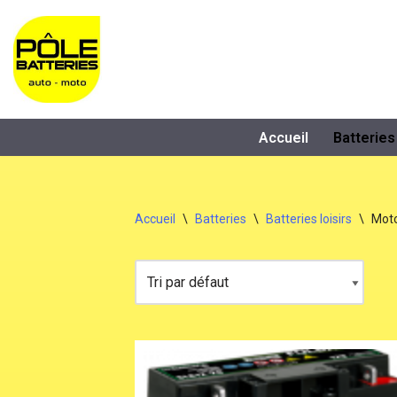
Aller
au
contenu
Accueil
Batteries
Accueil
\
Batteries
\
Batteries loisirs
\
Moto