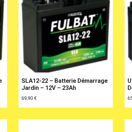
e
SLA12-22 – Batterie Démarrage
U
Jardin – 12V – 23Ah
D
69,90
€
6