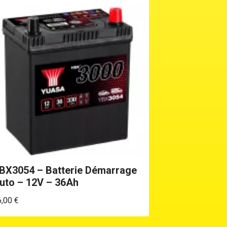
BX3054 – Batterie Démarrage
uto – 12V – 36Ah
6,00
€