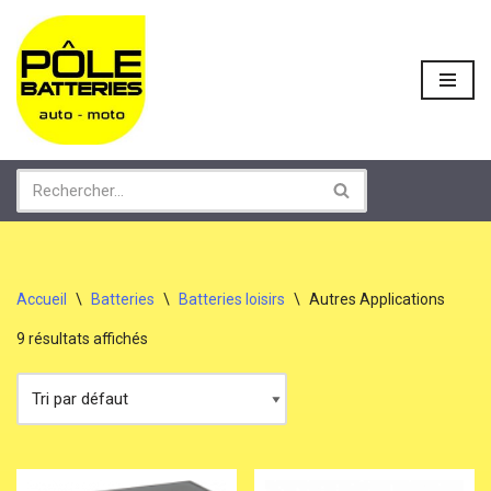
Aller
au
contenu
Accueil
\
Batteries
\
Batteries loisirs
\
Autres Applications
9 résultats affichés