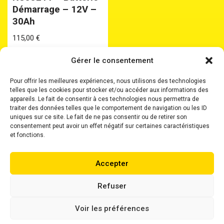
Démarrage – 12V –
30Ah
115,00
€
Gérer le consentement
Pour offrir les meilleures expériences, nous utilisons des technologies
telles que les cookies pour stocker et/ou accéder aux informations des
appareils. Le fait de consentir à ces technologies nous permettra de
traiter des données telles que le comportement de navigation ou les ID
uniques sur ce site. Le fait de ne pas consentir ou de retirer son
Accueil
Batteries
Batteries Plomb Etanche
consentement peut avoir un effet négatif sur certaines caractéristiques
Chargeurs
Boosters
Où nous trouver ?
et fonctions.
Mentions Légales
Accepter
Neve
| Propulsé par
WordPress
Refuser
Voir les préférences