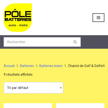
Aller
au
contenu
Accueil
\
Batteries
\
Batteries loisirs
\
Chariot de Golf & Golfette
9 résultats affichés