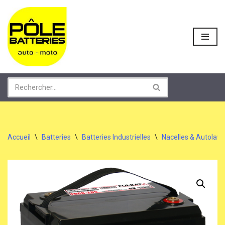
Aller
au
contenu
Accueil
\
Batteries
\
Batteries Industrielles
\
Nacelles & Autolav