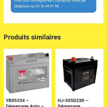
Pour tout renseignement, contactez nous par
téléphone au 04 76 44 91 98
Produits similaires
YBX5334 –
HJ-S55D23R –
Démarrage Auto –
Démarrage