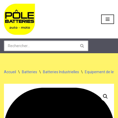
Aller
au
contenu
Accueil
\
Batteries
\
Batteries Industrielles
\
Equipement de lev