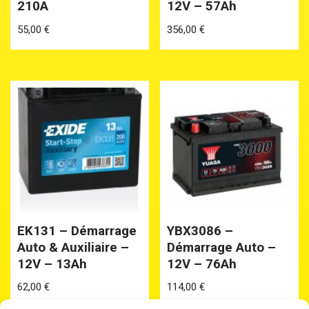
210A
12V – 57Ah
55,00
€
356,00
€
EK131 – Démarrage
YBX3086 –
Auto & Auxiliaire –
Démarrage Auto –
12V – 13Ah
12V – 76Ah
62,00
€
114,00
€