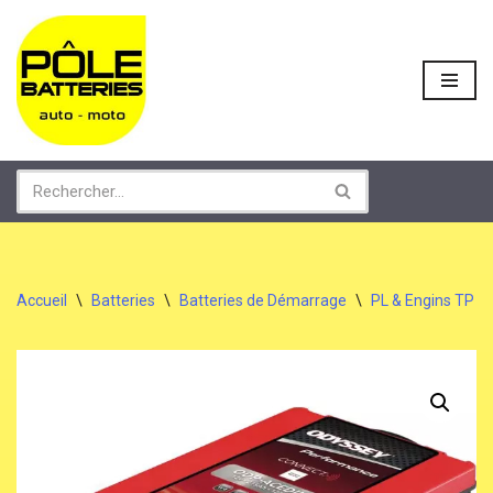
Aller
au
contenu
Accueil
\
Batteries
\
Batteries de Démarrage
\
PL & Engins TP / 