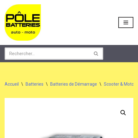
Aller
au
contenu
Accueil
\
Batteries
\
Batteries de Démarrage
\
Scooter & Moto