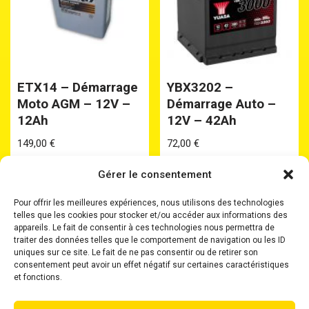
ETX14 – Démarrage
YBX3202 –
Moto AGM – 12V –
Démarrage Auto –
12Ah
12V – 42Ah
149,00
€
72,00
€
Gérer le consentement
Pour offrir les meilleures expériences, nous utilisons des technologies
telles que les cookies pour stocker et/ou accéder aux informations des
appareils. Le fait de consentir à ces technologies nous permettra de
traiter des données telles que le comportement de navigation ou les ID
uniques sur ce site. Le fait de ne pas consentir ou de retirer son
Accueil
Batteries
Batteries Plomb Etanche
consentement peut avoir un effet négatif sur certaines caractéristiques
Chargeurs
Boosters
Où nous trouver ?
et fonctions.
Mentions Légales