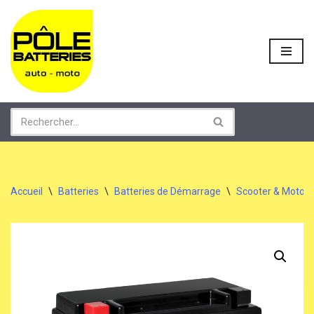
Aller
au
contenu
Accueil
\
Batteries
\
Batteries de Démarrage
\
Scooter & Moto