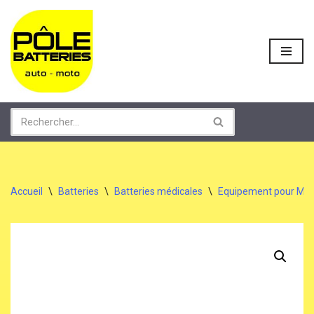
Aller
au
contenu
Accueil
\
Batteries
\
Batteries médicales
\
Equipement pour Mobil