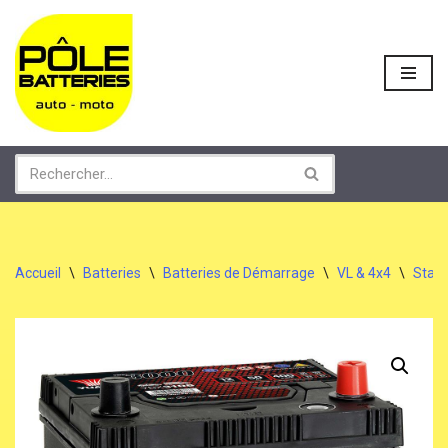
Aller
au
contenu
Accueil
\
Batteries
\
Batteries de Démarrage
\
VL & 4x4
\
Stan