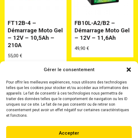
FT12B-4 –
FB10L-A2/B2 –
Démarrage Moto Gel
Démarrage Moto Gel
– 12V – 10,5Ah –
– 12V – 11,6Ah
210A
49,90
€
55,00
€
Gérer le consentement
Pour offrir les meilleures expériences, nous utilisons des technologies
telles que les cookies pour stocker et/ou accéder aux informations des
appareils. Le fait de consentir à ces technologies nous permettra de
traiter des données telles que le comportement de navigation ou les ID
uniques sur ce site. Le fait de ne pas consentir ou de retirer son
Accueil
Batteries
Batteries Plomb Etanche
consentement peut avoir un effet négatif sur certaines caractéristiques
Chargeurs
Boosters
Où nous trouver ?
et fonctions.
Mentions Légales
Accepter
Neve
| Propulsé par
WordPress