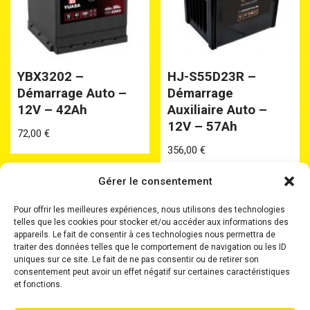
YBX3202 –
HJ-S55D23R –
Démarrage Auto –
Démarrage
12V – 42Ah
Auxiliaire Auto –
12V – 57Ah
72,00
€
356,00
€
Gérer le consentement
Pour offrir les meilleures expériences, nous utilisons des technologies
telles que les cookies pour stocker et/ou accéder aux informations des
appareils. Le fait de consentir à ces technologies nous permettra de
traiter des données telles que le comportement de navigation ou les ID
uniques sur ce site. Le fait de ne pas consentir ou de retirer son
Accueil
Batteries
Batteries Plomb Etanche
consentement peut avoir un effet négatif sur certaines caractéristiques
Chargeurs
Boosters
Où nous trouver ?
et fonctions.
Mentions Légales