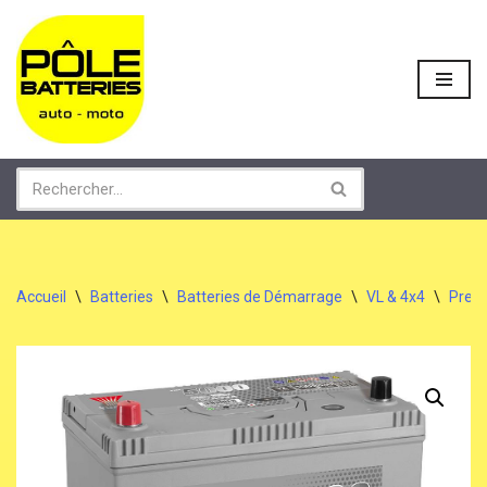
Aller
au
contenu
Accueil
\
Batteries
\
Batteries de Démarrage
\
VL & 4x4
\
Prem