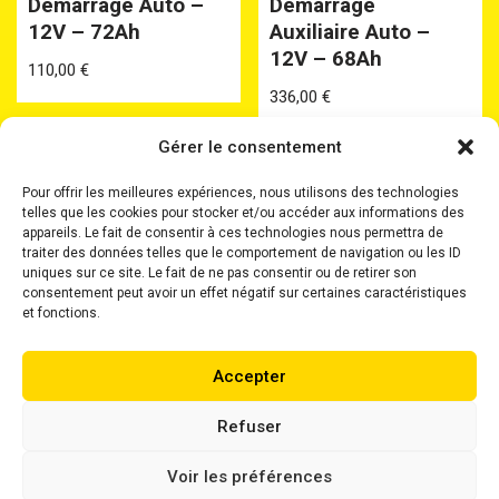
Démarrage Auto –
Démarrage
12V – 72Ah
Auxiliaire Auto –
12V – 68Ah
110,00
€
336,00
€
Gérer le consentement
Pour offrir les meilleures expériences, nous utilisons des technologies
telles que les cookies pour stocker et/ou accéder aux informations des
appareils. Le fait de consentir à ces technologies nous permettra de
traiter des données telles que le comportement de navigation ou les ID
uniques sur ce site. Le fait de ne pas consentir ou de retirer son
Accueil
Batteries
Batteries Plomb Etanche
consentement peut avoir un effet négatif sur certaines caractéristiques
Chargeurs
Boosters
Où nous trouver ?
et fonctions.
Mentions Légales
Accepter
Neve
| Propulsé par
WordPress
Refuser
Voir les préférences