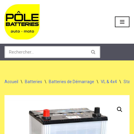
Aller
au
contenu
Accueil
\
Batteries
\
Batteries de Démarrage
\
VL & 4x4
\
Start