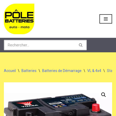
Aller
au
contenu
Accueil
\
Batteries
\
Batteries de Démarrage
\
VL & 4x4
\
Start