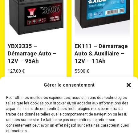
YBX3335 –
EK111 – Démarrage
Démarrage Auto –
Auto & Auxiliaire –
12V – 95Ah
12V – 11Ah
127,00
€
55,00
€
Gérer le consentement
Pour offrir les meilleures expériences, nous utilisons des technologies
telles que les cookies pour stocker et/ou accéder aux informations des
appareils. Le fait de consentir à ces technologies nous permettra de
traiter des données telles que le comportement de navigation ou les ID
uniques sur ce site. Le fait de ne pas consentir ou de retirer son
Accueil
Batteries
Batteries Plomb Etanche
consentement peut avoir un effet négatif sur certaines caractéristiques
Chargeurs
Boosters
Où nous trouver ?
et fonctions.