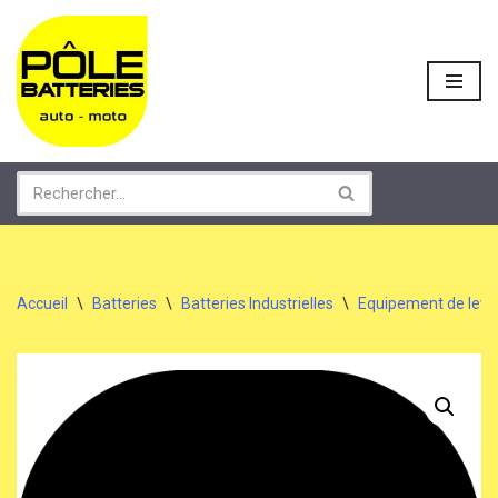
Aller
au
contenu
Accueil
\
Batteries
\
Batteries Industrielles
\
Equipement de lev