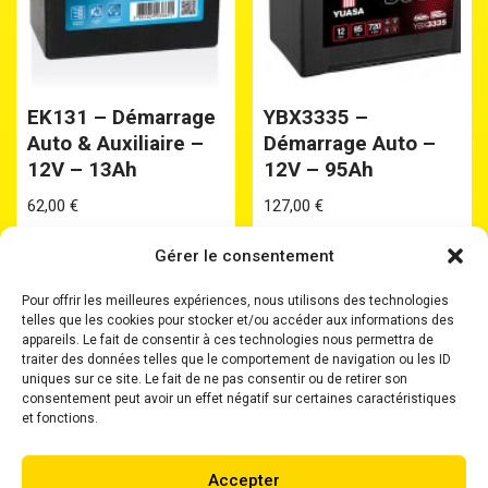
EK131 – Démarrage
YBX3335 –
Auto & Auxiliaire –
Démarrage Auto –
12V – 13Ah
12V – 95Ah
62,00
€
127,00
€
Gérer le consentement
Pour offrir les meilleures expériences, nous utilisons des technologies
telles que les cookies pour stocker et/ou accéder aux informations des
appareils. Le fait de consentir à ces technologies nous permettra de
traiter des données telles que le comportement de navigation ou les ID
uniques sur ce site. Le fait de ne pas consentir ou de retirer son
Accueil
Batteries
Batteries Plomb Etanche
consentement peut avoir un effet négatif sur certaines caractéristiques
Chargeurs
Boosters
Où nous trouver ?
et fonctions.
Mentions Légales
Accepter