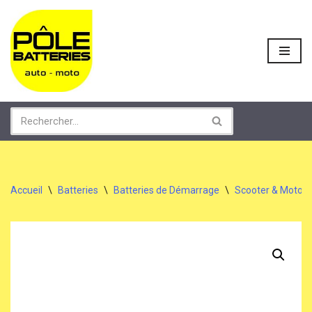
Aller
au
contenu
Accueil
\
Batteries
\
Batteries de Démarrage
\
Scooter & Moto