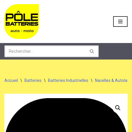
Aller
au
contenu
Accueil
\
Batteries
\
Batteries Industrielles
\
Nacelles & Autolav