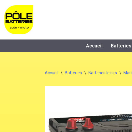
Aller
au
contenu
Accueil
Batteries
Accueil
\
Batteries
\
Batteries loisirs
\
Mari