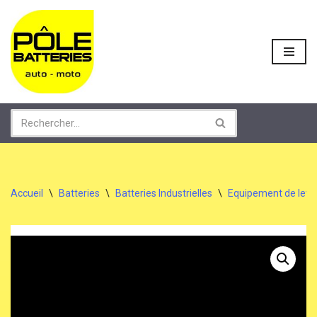
Aller
au
contenu
Accueil
\
Batteries
\
Batteries Industrielles
\
Equipement de lev