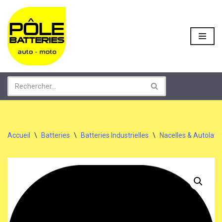
Aller
au
contenu
Accueil
\
Batteries
\
Batteries Industrielles
\
Nacelles & Autolav