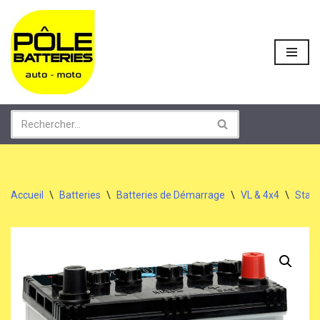
Aller
au
contenu
Accueil
\
Batteries
\
Batteries de Démarrage
\
VL & 4x4
\
Start