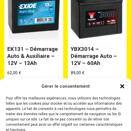
EK131 – Démarrage
YBX3014 –
Auto & Auxiliaire –
Démarrage Auto –
12V – 13Ah
12V – 60Ah
62,00
€
89,00
€
Gérer le consentement
Pour offrir les meilleures expériences, nous utilisons des technologies
telles que les cookies pour stocker et/ou accéder aux informations des
appareils. Le fait de consentir à ces technologies nous permettra de
traiter des données telles que le comportement de navigation ou les ID
uniques sur ce site. Le fait de ne pas consentir ou de retirer son
Accueil
Batteries
Batteries Plomb Etanche
consentement peut avoir un effet négatif sur certaines caractéristiques
Chargeurs
Boosters
Où nous trouver ?
et fonctions.